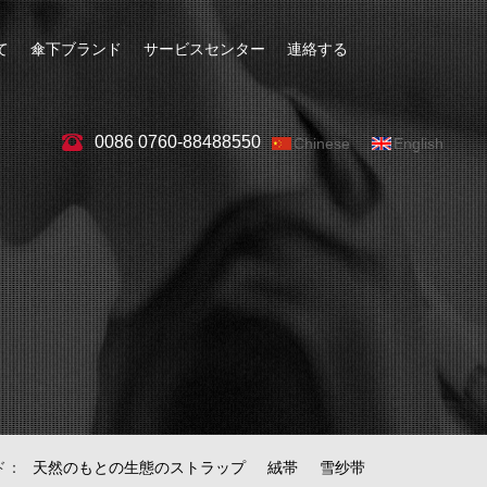
て
傘下ブランド
サービスセンター
連絡する
0086 0760-88488550
Chinese
English
ド：
天然のもとの生態のストラップ
絨帯
雪纱带