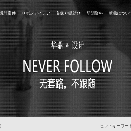
設計案件
リボンアイデア
花飾り蝶結び
新聞資料
華鼎につい
ヒットキーワー