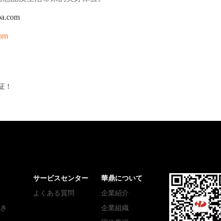
aba.com
com
见证！
サービスセンター
華鼎について
よくある質問
企業紹介
き
企業組織