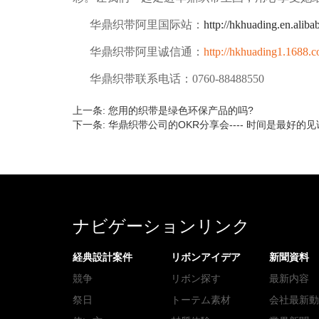
华鼎织带阿里国际站：
http://hkhuading.en.alib
华鼎织带阿里诚信通：
http://hkhuading1.1688.
华鼎织带联系电话：0760-88488550
上一条:
您用的织带是绿色环保产品的吗?
下一条:
华鼎织带公司的OKR分享会---- 时间是最好的
ナビゲーションリンク
経典設計案件
リボンアイデア
新聞資料
競争
リボン探す
最新内容
祭日
トーテム素材
会社最新動