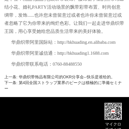
结小花、婚礼PARTY活动场景的飘带彩带布置、时尚创意
绸带，发饰......也许您未曾留意过或者也许你未曾留意过或
者忽略了它为你带来的绚烂色彩。让我们一起走进华鼎织带
王国，用心享受她给您品质生活带来的美好体验。
华鼎织带阿里国际站：http://hkhuading.en.alibaba.com
华鼎织带阿里诚信通：http://hkhuading1.1688.com
华鼎织带联系电话：0760-88488550
上一条:
华鼎织带饰品有限公司的OKR分享会--快乐是谁给的。
下一条:
第4回全国ストラップ業界のピークは積極的に準備セミナ
ー
マイクロ