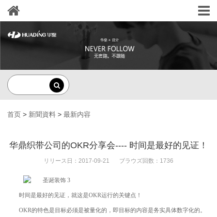
首页
>
新聞資料
>
最新内容
华鼎织带公司的OKR分享会---- 时间是最好的见证！
リリース日：2017-09-21
ブラウズ回数：1736
时间是最好的见证，就这是
OKR
运行的关键点！
OKR
的特色是目标必须是被量化的，即目标的内容是务实具体数字化的。