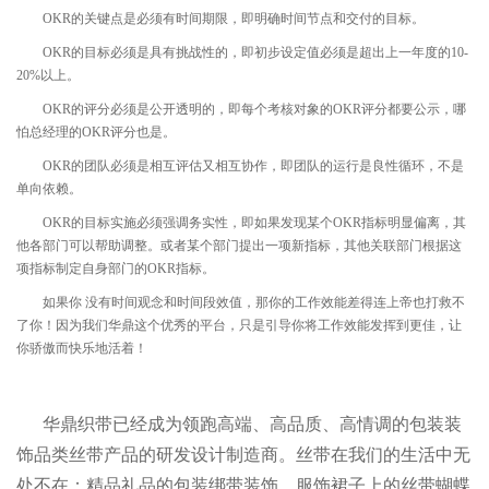
OKR
的关键点是必须有时间期限，即明确时间节点和交付的目标。
OKR
的目标必须是具有挑战性的，即初步设定值必须是超出上一年度的
10-
20%
以上。
OKR
的评分必须是公开透明的，即每个考核对象的
OKR
评分都要公示，哪
怕总经理的
OKR
评分也是。
OKR
的团队必须是相互评估又相互协作，即团队的运行是良性循环，不是
单向依赖。
OKR
的目标实施必须强调务实性，即如果发现某个
OKR
指标明显偏离，其
他各部门可以帮助调整。或者某个部门提出一项新指标，其他关联部门根据这
项指标制定自身部门的
OKR
指标。
如果你
没有时间观念和时间段效值，那你的工作效能差得连上帝也打救不
了你！因为我们华鼎这个优秀的平台，只是引导你将工作效能发挥到更佳，让
你骄傲而快乐地活着！
华鼎织带已经成为领跑高端、高品质、高情调的包装装
饰品类丝带产品的研发设计制造商。丝带在我们的生活中无
处不在：精品礼品的包装绑带装饰、服饰裙子上的丝带蝴蝶